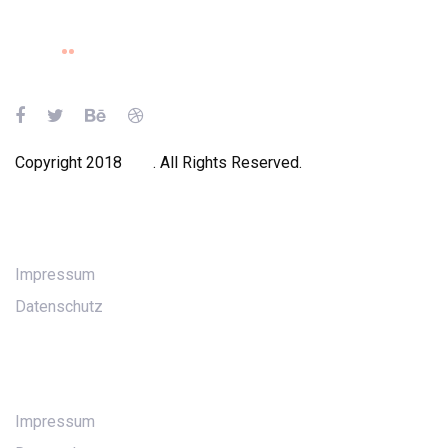
Links
Zur
überspringen
primären
Navigation
springen
Zum
Inhalt
Copyright 2018
Ave
. All Rights Reserved.
springen
Main Navigation
Impressum
Datenschutz
Abous Us
Impressum